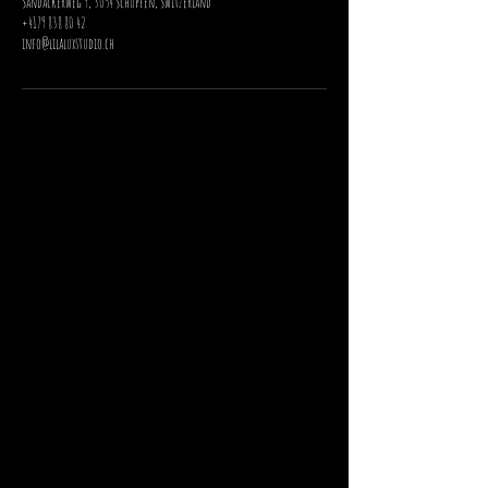
Sandackerweg 9, 3054 Schüpfen, Switzerland
+4179 838 80 42
info@lilaluxstudio.ch
Lilalux Studio
Gratis Parkplatz rechts neben dem Haus
ÖV 13 Minuten Fussweg
Termine immer am Mittwoch 15:00 - 20:00 Uhr
Samstage auf Anfrage
Weitere Termine gemäss Online-Buchung