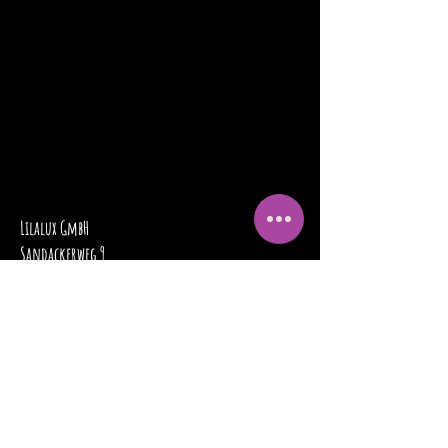
Lilalux GmbH
Sandackerweg 9
3054 Schüpfen
info@lilaluxstudio.ch
+4179 838 80 42
via Whatsapp oder E-Mail erreichbar