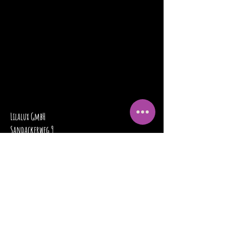
Lilalux GmbH
Sandackerweg 9
3054 Schüpfen
info@lilaluxstudio.ch
+4179 838 80 42
via Whatsapp oder E-Mail erreichbar