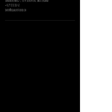
Sandackerweg 9, 3054 Schüpfen, Switzerland
+4179 838 80 42
info@lilaluxstudio.ch
Lilalux Studio
Gratis Parkplatz rechts neben dem Haus
ÖV 13 Minuten Fussweg
Termine immer am Mittwoch 15:00 - 20:00 Uhr
Samstage auf Anfrage
Weitere Termine gemäss Online-Buchung