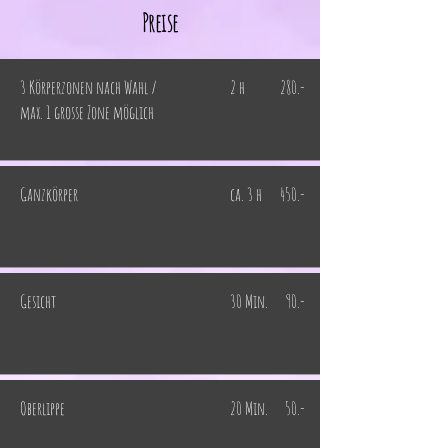
Preise
3 Körperzonen nach Wahl /
2 h
280.-
max. 1 grosse Zone möglich
Ganzkörper
ca. 3 h
450.-
Gesicht
30 Min.
90.-
Oberlippe
20 Min.
50.-